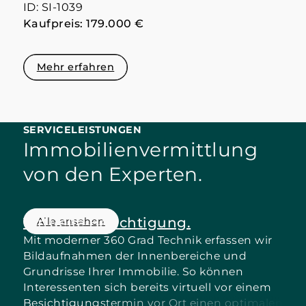
ID: SI-1039
Kaufpreis: 179.000 €
Mehr erfahren
SERVICELEISTUNGEN
Immobilienvermittlung
von den Experten.
Virtuelle Besichtigung.
Alle ansehen
Mit moderner 360 Grad Technik erfassen wir
W
Bildaufnahmen der Innenbereiche und
e
Grundrisse Ihrer Immobilie. So können
Interessenten sich bereits virtuell vor einem
Besichtigungstermin vor Ort einen optimalen