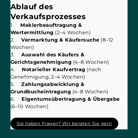
Ablauf des
Verkaufsprozesses
1.
Maklerbeauftragung &
Wertermittlung
(2–4 Wochen)
2.
Vermarktung & Käufersuche
(8–12
Wochen)
3.
Auswahl des Käufers &
Gerichtsgenehmigung
(4–8 Wochen)
4.
Notarieller Kaufvertrag
(nach
Genehmigung, 2–4 Wochen)
5.
Zahlungsabwicklung &
Grundbucheintragung
(4–8 Wochen)
6.
Eigentumsübertragung & Übergabe
(6–10 Wochen)
Sie haben Fragen? Wir beraten Sie gern