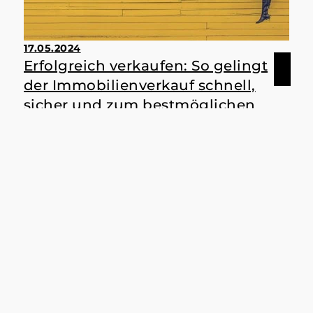
17.05.2024
Erfolgreich verkaufen: So gelingt
der Immobilienverkauf schnell,
sicher und zum bestmöglichen
Preis
Steht der Verkauf Ihrer Immobilie an? Dann
kennen Sie die Herausforderungen: Den
richtigen Preis finden, passende Käufer
ansprechen, Besichtigungen organisieren
und Verhandlungen führen – all das kann
schnell zu Stress und Unsicherheit führen.
Mehr erfahren
Mit uns an Ihrer Seite können Sie den Verkauf
Ihrer Immobilie gelassen angehen. Wir sind
Ihr erfahrener Partner und kümmern uns um
alles – von der kostenlosen Erstberatung bis
zum reibungslosen Notartermin.