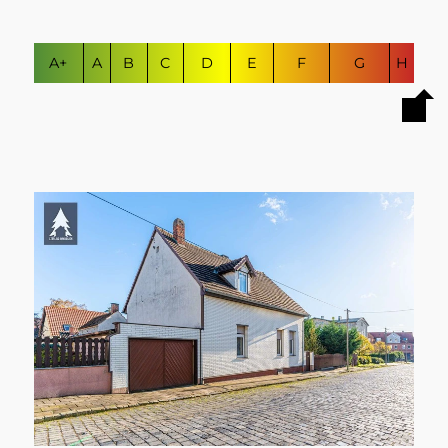
A+
A
B
C
D
E
F
G
H