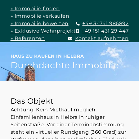
» Immobilie finden
» Immobilie verkaufen
» Immobilie bewerten
+49 34741 986892
» Exklusive Wohnprojekte
+49 151 431 29 447
» Referenzen
Kontakt aufnehmen
HAUS ZU KAUFEN IN HELBRA
Durchdachte Immobilie
Das Objekt
Achtung: Kein Mietkauf möglich.
Einfamilienhaus in Helbra in ruhiger
Seitenstraße. Vor einer Terminabstimmung
steht ein virtueller Rundgang (360 Grad) zur