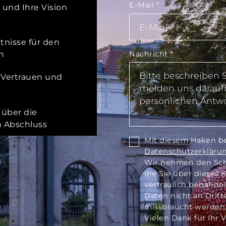
E-Mail
*
 und Ihre Vision
tnisse für den
Nachricht
*
n
, Vertrauen und
über die
n Abschluss
Mit diesem Haken bes
Datenschutzerkläru
Wir nehmen den Schu
die Sie über dieses
vertraulich behandel
Daten nicht an Drit
missbraucht werden
Vielen Dank für Ihr 