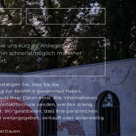
Telefon
tätigen Sie, dass Sie die
ng
zur Kenntnis genommen haben.
tz Ihrer Daten ernst. Alle Informationen,
 Kontaktformular senden, werden streng
t. Wir garantieren, dass Ihre persönlichen
te weitergegeben, verkauft oder anderweitig
.
Vertrauen.