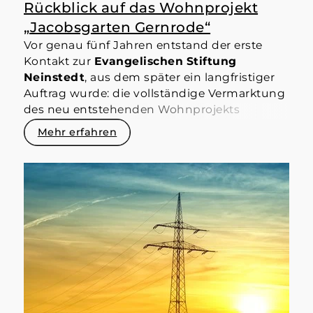
Rückblick auf das Wohnprojekt
„Jacobsgarten Gernrode“
Vor genau fünf Jahren entstand der erste
Kontakt zur
Evangelischen Stiftung
Neinstedt
, aus dem später ein langfristiger
Auftrag wurde: die vollständige Vermarktung
des neu entstehenden Wohnprojekts
Jacobsgarten Gernrode
– im direkten Auftrag
Mehr erfahren
der Stiftung als Vermieter. Im Spätsommer
2020 begannen die ersten Gespräche. Der
Bau des Haupthauses war zu diesem
Zeitpunkt gerade angelaufen. Im Mai 2021
erhielt ich das Startsignal zur Vermarktung –
und begleitete das Projekt von da an eng, mit
zahlreichen Gesprächen, Besuchen und
Abstimmungen. Am 1. Juli 2022 wurde das
Haupthaus mit 43 Wohneinheiten eröffnet –
30 davon waren zu diesem Zeitpunkt bereits
vermietet. Bis zum Jahresende war das