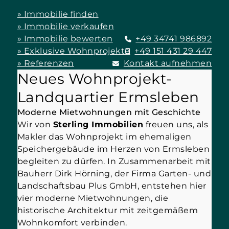
» Immobilie finden
» Immobilie verkaufen
» Immobilie bewerten
+49 34741 986892
» Exklusive Wohnprojekte
+49 151 431 29 447
» Referenzen
Kontakt aufnehmen
Neues Wohnprojekt-
Landquartier Ermsleben
Moderne Mietwohnungen mit Geschichte
Wir von
Sterling Immobilien
freuen uns, als
Makler das Wohnprojekt im ehemaligen
Speichergebäude im Herzen von Ermsleben
begleiten zu dürfen. In Zusammenarbeit mit
Bauherr Dirk Hörning, der Firma Garten- und
Landschaftsbau Plus GmbH, entstehen hier
vier moderne Mietwohnungen, die
historische Architektur mit zeitgemäßem
Wohnkomfort verbinden.