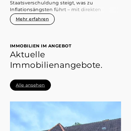
Sterling Immobilien
Staatsverschuldung steigt, was zu
Inflationsängsten führt – mit direkten
Hoym, 04.07.2025
Auswirkungen auf die Bauzinsen. Diese
Mehr erfahren
orientieren sich an den Renditen
zehnjähriger Bundesanleihen.
IMMOBILIEN IM ANGEBOT
Aktuelle
Immobilienangebote.
Alle ansehen