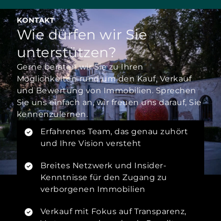
KONTAKT
Wie dürfen wir Sie
unterstützen?
Gerne beraten wir Sie zu Ihren
Möglichkeiten rund um den Kauf, Verkauf
und Bewertung von Immobilien. Sprechen
Sie uns einfach an, wir freuen uns darauf, Sie
kennenzulernen.
Erfahrenes Team, das genau zuhört
und Ihre Vision versteht
Breites Netzwerk und Insider-
Kenntnisse für den Zugang zu
verborgenen Immobilien
Verkauf mit Fokus auf Transparenz,