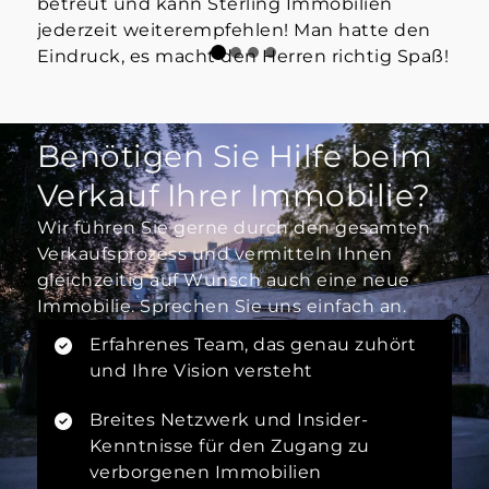
betreut und kann Sterling Immobilien
jederzeit weiterempfehlen! Man hatte den
Eindruck, es macht den Herren richtig Spaß!
Benötigen Sie Hilfe beim
Verkauf Ihrer Immobilie?
Wir führen Sie gerne durch den gesamten
Verkaufsprozess und vermitteln Ihnen
gleichzeitig auf Wunsch auch eine neue
Immobilie. Sprechen Sie uns einfach an.
Erfahrenes Team, das genau zuhört
und Ihre Vision versteht
Breites Netzwerk und Insider-
Kenntnisse für den Zugang zu
verborgenen Immobilien