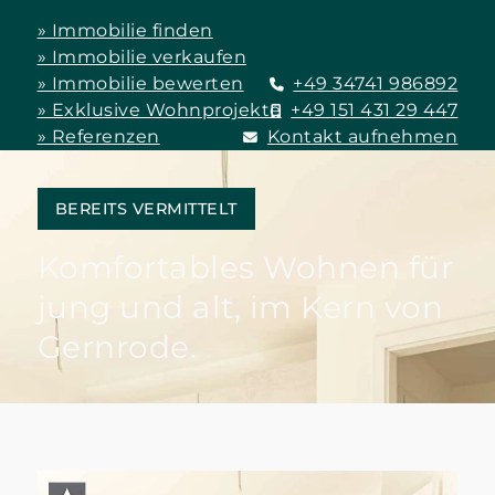
» Immobilie finden
» Immobilie verkaufen
» Immobilie bewerten
+49 34741 986892
» Exklusive Wohnprojekte
+49 151 431 29 447
» Referenzen
Kontakt aufnehmen
BEREITS VERMITTELT
Komfortables Wohnen für
jung und alt, im Kern von
Gernrode.