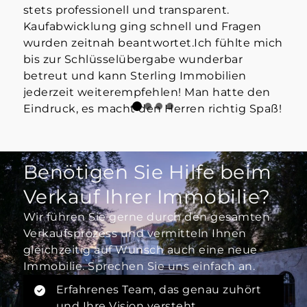
stets professionell und transparent.
Kaufabwicklung ging schnell und Fragen
wurden zeitnah beantwortet.Ich fühlte mich
bis zur Schlüsselübergabe wunderbar
betreut und kann Sterling Immobilien
jederzeit weiterempfehlen! Man hatte den
Eindruck, es macht den Herren richtig Spaß!
Benötigen Sie Hilfe beim
Verkauf Ihrer Immobilie?
Wir führen Sie gerne durch den gesamten
Verkaufsprozess und vermitteln Ihnen
gleichzeitig auf Wunsch auch eine neue
Immobilie. Sprechen Sie uns einfach an.
Erfahrenes Team, das genau zuhört
und Ihre Vision versteht