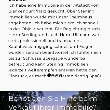
Ich habe eine Immobilie in der Altstadt von
Hab
Blankenburg/Harz gesucht. Über Sterling
Her
Immobilien wurde mir unser Traumhaus
der
angeboten. Ich habe mich ziemlich schnell
info
in das Objekt verliebt. Die Begleitung durch
Mak
Herrn Sterling und auch Herrn Ullmann war
👍
stets professionell und transparent.
Kaufabwicklung ging schnell und Fragen
wurden zeitnah beantwortet.Ich fühlte mich
bis zur Schlüsselübergabe wunderbar
betreut und kann Sterling Immobilien
jederzeit weiterempfehlen! Man hatte den
Eindruck, es macht den Herren richtig Spaß!
Benötigen Sie Hilfe beim
Verkauf Ihrer Immobilie?