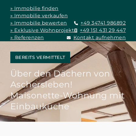
» Immobilie finden
» Immobilie verkaufen
» Immobilie bewerten
+49 34741 986892
» Exklusive Wohnprojekte
+49 151 431 29 447
» Referenzen
Kontakt aufnehmen
BEREITS VERMITTELT
Über den Dächern von
Aschersleben!
Maisonette-Wohnung mit
Einbauküche