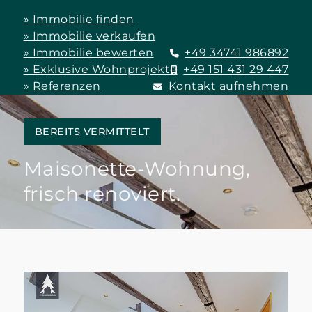
» Immobilie finden
» Immobilie verkaufen
» Immobilie bewerten
+49 34741 986892
» Exklusive Wohnprojekte
+49 151 431 29 447
» Referenzen
Kontakt aufnehmen
BEREITS VERMITTELT
Maisonette-Wohnung,
frisch renoviert.