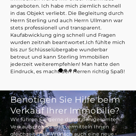
angeboten. Ich habe mich ziemlich schnell
info
in das Objekt verliebt. Die Begleitung durch
Mak
Herrn Sterling und auch Herrn Ullmann war
👍
stets professionell und transparent.
Kaufabwicklung ging schnell und Fragen
wurden zeitnah beantwortet.Ich fühlte mich
bis zur Schlüsselübergabe wunderbar
betreut und kann Sterling Immobilien
jederzeit weiterempfehlen! Man hatte den
Eindruck, es macht den Herren richtig Spaß!
Benötigen Sie Hilfe beim
Verkauf Ihrer Immobilie?
Wir führen Sie gerne durch den gesamten
Verkaufsprozess und vermitteln Ihnen
gleichzeitig auf Wunsch auch eine neue