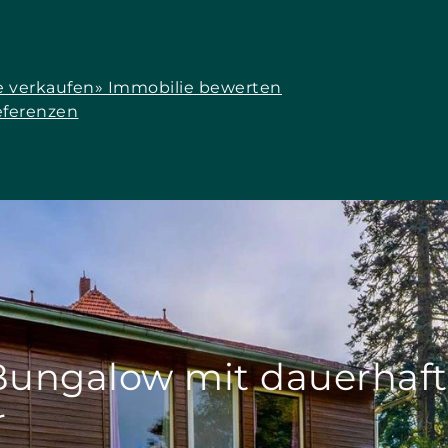
e verkaufen
» Immobilie bewerten
eferenzen
Bungalow mit dauerha
r