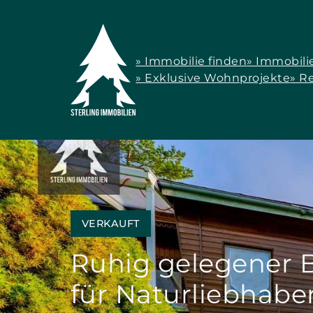
» Immobilie finden
» Immobili
» Exklusive Wohnprojekte
» R
VERKAUFT
Ruhig gelegener 
für Naturliebhabe