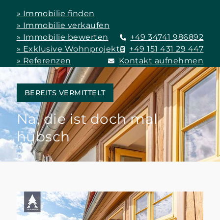
» Immobilie finden
» Immobilie verkaufen
» Immobilie bewerten
+49 34741 986892
» Exklusive Wohnprojekte
+49 151 431 29 447
» Referenzen
Kontakt aufnehmen
BEREITS VERMITTELT
Na, die ist doch mal
hübsch