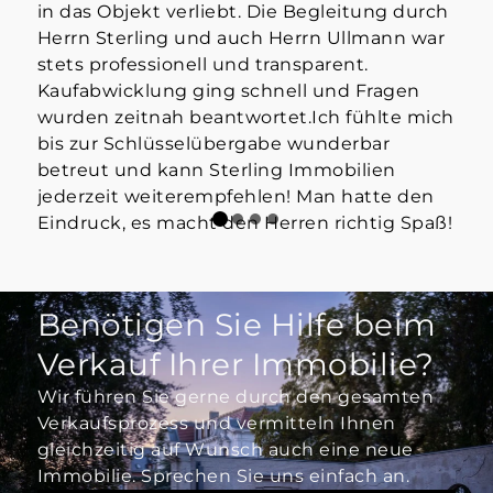
in das Objekt verliebt. Die Begleitung durch
Mak
Herrn Sterling und auch Herrn Ullmann war
👍
stets professionell und transparent.
Kaufabwicklung ging schnell und Fragen
wurden zeitnah beantwortet.Ich fühlte mich
bis zur Schlüsselübergabe wunderbar
betreut und kann Sterling Immobilien
jederzeit weiterempfehlen! Man hatte den
Eindruck, es macht den Herren richtig Spaß!
Benötigen Sie Hilfe beim
Verkauf Ihrer Immobilie?
Wir führen Sie gerne durch den gesamten
Verkaufsprozess und vermitteln Ihnen
gleichzeitig auf Wunsch auch eine neue
Immobilie. Sprechen Sie uns einfach an.