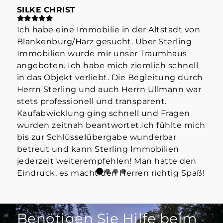
SILKE CHRIST
ST
Ich habe eine Immobilie in der Altstadt von
Hab
Blankenburg/Harz gesucht. Über Sterling
Her
Immobilien wurde mir unser Traumhaus
der
angeboten. Ich habe mich ziemlich schnell
info
in das Objekt verliebt. Die Begleitung durch
Mak
Herrn Sterling und auch Herrn Ullmann war
👍
stets professionell und transparent.
Kaufabwicklung ging schnell und Fragen
wurden zeitnah beantwortet.Ich fühlte mich
bis zur Schlüsselübergabe wunderbar
betreut und kann Sterling Immobilien
jederzeit weiterempfehlen! Man hatte den
Eindruck, es macht den Herren richtig Spaß!
Benötigen Sie Hilfe beim