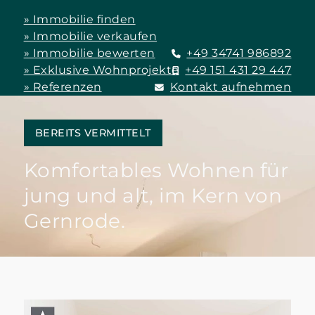
» Immobilie finden
» Immobilie verkaufen
» Immobilie bewerten
+49 34741 986892
» Exklusive Wohnprojekte
+49 151 431 29 447
» Referenzen
Kontakt aufnehmen
BEREITS VERMITTELT
Komfortables Wohnen für
jung und alt, im Kern von
Gernrode.