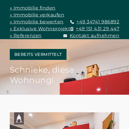
» Immobilie finden
» Immobilie verkaufen
» Immobilie bewerten
+49 34741 986892
» Exklusive Wohnprojekte
+49 151 431 29 447
» Referenzen
Kontakt aufnehmen
BEREITS VERMITTELT
Schnieke, diese
Wohnung!