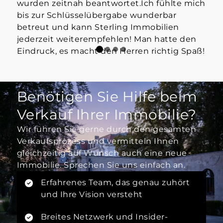
wurden zeitnah beantwortet.Ich fühlte mich
bis zur Schlüsselübergabe wunderbar
betreut und kann Sterling Immobilien
jederzeit weiterempfehlen! Man hatte den
Eindruck, es macht den Herren richtig Spaß!
Benötigen Sie Hilfe beim
Verkauf Ihrer Immobilie?
Wir führen Sie gerne durch den gesamten
Verkaufsprozess und vermitteln Ihnen
gleichzeitig auf Wunsch auch eine neue
Immobilie. Sprechen Sie uns einfach an.
Erfahrenes Team, das genau zuhört
und Ihre Vision versteht
Breites Netzwerk und Insider-