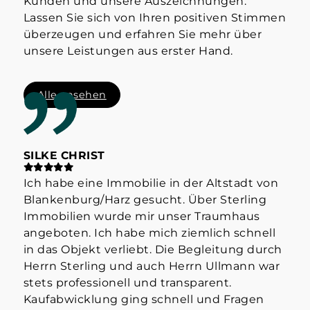
Kunden und unsere Auszeichnungen.
Lassen Sie sich von Ihren positiven Stimmen
überzeugen und erfahren Sie mehr über
unsere Leistungen aus erster Hand.
Alle ansehen
SILKE CHRIST
ST
Ich habe eine Immobilie in der Altstadt von
Hab
Blankenburg/Harz gesucht. Über Sterling
Her
Immobilien wurde mir unser Traumhaus
der
angeboten. Ich habe mich ziemlich schnell
info
in das Objekt verliebt. Die Begleitung durch
Mak
Herrn Sterling und auch Herrn Ullmann war
👍
stets professionell und transparent.
Kaufabwicklung ging schnell und Fragen