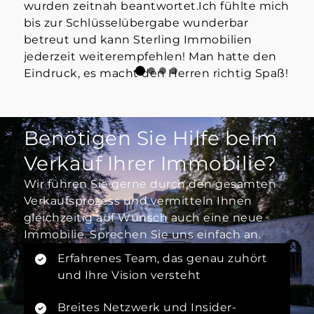
wurden zeitnah beantwortet.Ich fühlte mich
bis zur Schlüsselübergabe wunderbar
betreut und kann Sterling Immobilien
jederzeit weiterempfehlen! Man hatte den
Eindruck, es macht den Herren richtig Spaß!
Benötigen Sie Hilfe beim
Verkauf Ihrer Immobilie?
Wir führen Sie gerne durch den gesamten
Verkaufsprozess und vermitteln Ihnen
gleichzeitig auf Wunsch auch eine neue
Immobilie. Sprechen Sie uns einfach an.
Erfahrenes Team, das genau zuhört
und Ihre Vision versteht
Breites Netzwerk und Insider-