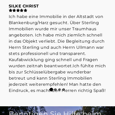
SILKE CHRIST
ST
Ich habe eine Immobilie in der Altstadt von
Hab
Blankenburg/Harz gesucht. Über Sterling
Her
Immobilien wurde mir unser Traumhaus
der
angeboten. Ich habe mich ziemlich schnell
info
in das Objekt verliebt. Die Begleitung durch
Mak
Herrn Sterling und auch Herrn Ullmann war
👍
stets professionell und transparent.
Kaufabwicklung ging schnell und Fragen
wurden zeitnah beantwortet.Ich fühlte mich
bis zur Schlüsselübergabe wunderbar
betreut und kann Sterling Immobilien
jederzeit weiterempfehlen! Man hatte den
Eindruck, es macht den Herren richtig Spaß!
Benötigen Sie Hilfe beim