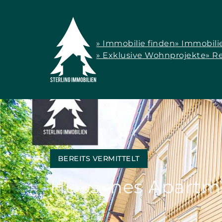
» Immobilie finden
» Immobili
» Exklusive Wohnprojekte
» R
BEREITS VERMITTELT
Hübsches Apartme