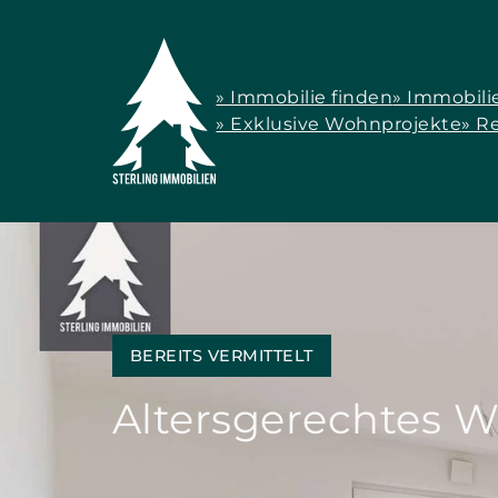
» Immobilie finden
» Immobili
» Exklusive Wohnprojekte
» R
BEREITS VERMITTELT
Altersgerechtes W