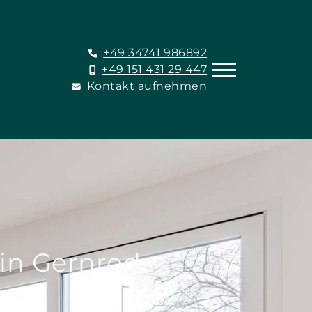
+49 34741 986892
+49 151 431 29 447
Kontakt aufnehmen
in Gernrode.