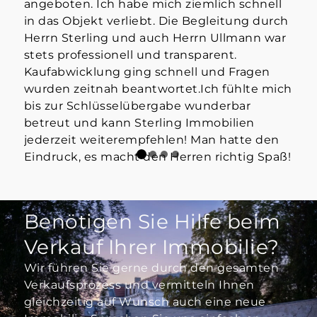
angeboten. Ich habe mich ziemlich schnell
info
in das Objekt verliebt. Die Begleitung durch
Mak
Herrn Sterling und auch Herrn Ullmann war
👍
stets professionell und transparent.
Kaufabwicklung ging schnell und Fragen
wurden zeitnah beantwortet.Ich fühlte mich
bis zur Schlüsselübergabe wunderbar
betreut und kann Sterling Immobilien
jederzeit weiterempfehlen! Man hatte den
Eindruck, es macht den Herren richtig Spaß!
Benötigen Sie Hilfe beim
Verkauf Ihrer Immobilie?
Wir führen Sie gerne durch den gesamten
Verkaufsprozess und vermitteln Ihnen
gleichzeitig auf Wunsch auch eine neue