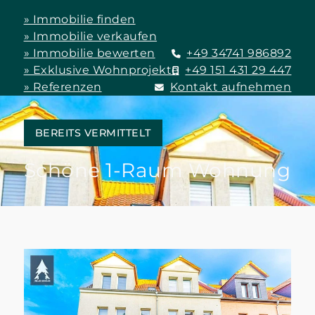
» Immobilie finden
» Immobilie verkaufen
» Immobilie bewerten
+49 34741 986892
» Exklusive Wohnprojekte
+49 151 431 29 447
» Referenzen
Kontakt aufnehmen
BEREITS VERMITTELT
Schöne 1-Raum Wohnung