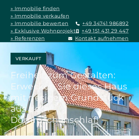
» Immobilie finden
» Immobilie verkaufen
» Immobilie bewerten
+49 34741 986892
» Exklusive Wohnprojekte
+49 151 431 29 447
» Referenzen
Kontakt aufnehmen
VERKAUFT
Freiheit zum Gestalten:
Erwecken Sie dieses Haus
mit riesigem Grundstück
aus dem
Dornröschenschlaf!