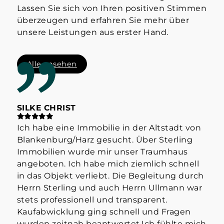
Lassen Sie sich von Ihren positiven Stimmen
überzeugen und erfahren Sie mehr über
unsere Leistungen aus erster Hand.
Alle ansehen
SILKE CHRIST
ST
Ich habe eine Immobilie in der Altstadt von
Hab
Blankenburg/Harz gesucht. Über Sterling
Her
Immobilien wurde mir unser Traumhaus
der
angeboten. Ich habe mich ziemlich schnell
info
in das Objekt verliebt. Die Begleitung durch
Mak
Herrn Sterling und auch Herrn Ullmann war
👍
stets professionell und transparent.
Kaufabwicklung ging schnell und Fragen
wurden zeitnah beantwortet.Ich fühlte mich