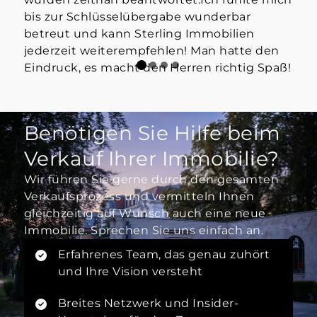
bis zur Schlüsselübergabe wunderbar
betreut und kann Sterling Immobilien
jederzeit weiterempfehlen! Man hatte den
Eindruck, es macht den Herren richtig Spaß!
Benötigen Sie Hilfe beim
Verkauf Ihrer Immobilie?
Wir führen Sie gerne durch den gesamten
Verkaufsprozess und vermitteln Ihnen
gleichzeitig auf Wunsch auch eine neue
Immobilie. Sprechen Sie uns einfach an.
Erfahrenes Team, das genau zuhört
und Ihre Vision versteht
Breites Netzwerk und Insider-