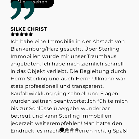
Alle ansehen
SILKE CHRIST
ST
Ich habe eine Immobilie in der Altstadt von
Hab
Blankenburg/Harz gesucht. Über Sterling
Her
Immobilien wurde mir unser Traumhaus
der
angeboten. Ich habe mich ziemlich schnell
info
in das Objekt verliebt. Die Begleitung durch
Mak
Herrn Sterling und auch Herrn Ullmann war
👍
stets professionell und transparent.
Kaufabwicklung ging schnell und Fragen
wurden zeitnah beantwortet.Ich fühlte mich
bis zur Schlüsselübergabe wunderbar
betreut und kann Sterling Immobilien
jederzeit weiterempfehlen! Man hatte den
Eindruck, es macht den Herren richtig Spaß!