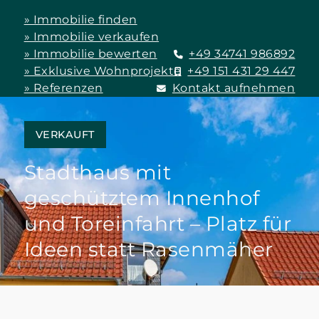
» Immobilie finden
» Immobilie verkaufen
» Immobilie bewerten
+49 34741 986892
» Exklusive Wohnprojekte
+49 151 431 29 447
» Referenzen
Kontakt aufnehmen
VERKAUFT
Stadthaus mit
geschütztem Innenhof
und Toreinfahrt – Platz für
Ideen statt Rasenmäher