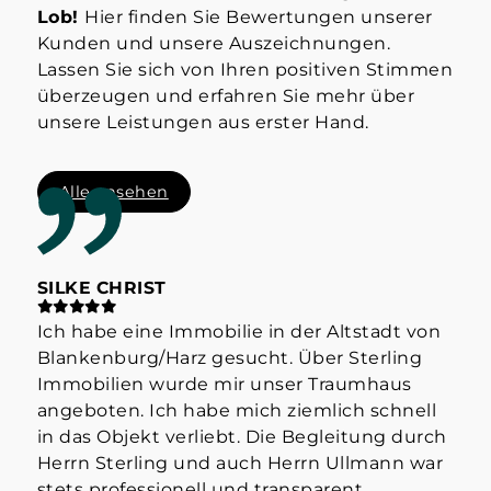
Lob!
Hier finden Sie Bewertungen unserer
Kunden und unsere Auszeichnungen.
Lassen Sie sich von Ihren positiven Stimmen
überzeugen und erfahren Sie mehr über
unsere Leistungen aus erster Hand.
Alle ansehen
SILKE CHRIST
ST
Ich habe eine Immobilie in der Altstadt von
Hab
Blankenburg/Harz gesucht. Über Sterling
Her
Immobilien wurde mir unser Traumhaus
der
angeboten. Ich habe mich ziemlich schnell
info
in das Objekt verliebt. Die Begleitung durch
Mak
Herrn Sterling und auch Herrn Ullmann war
👍
stets professionell und transparent.