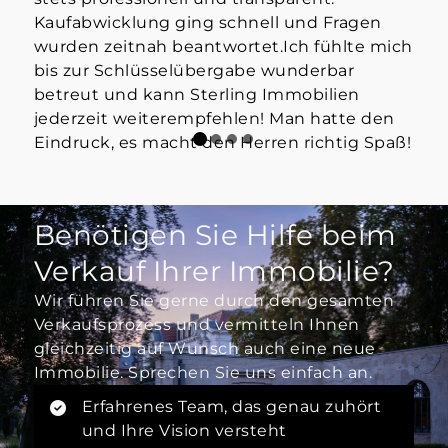
Kaufabwicklung ging schnell und Fragen
wurden zeitnah beantwortet.Ich fühlte mich
bis zur Schlüsselübergabe wunderbar
betreut und kann Sterling Immobilien
jederzeit weiterempfehlen! Man hatte den
Eindruck, es macht den Herren richtig Spaß!
Benötigen Sie Hilfe beim
Verkauf Ihrer Immobilie?
Wir führen Sie gerne durch den gesamten
Verkaufsprozess und vermitteln Ihnen
gleichzeitig auf Wunsch auch eine neue
Immobilie. Sprechen Sie uns einfach an.
Erfahrenes Team, das genau zuhört
und Ihre Vision versteht