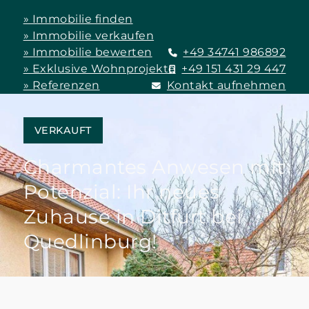
» Immobilie finden
» Immobilie verkaufen
» Immobilie bewerten
+49 34741 986892
» Exklusive Wohnprojekte
+49 151 431 29 447
» Referenzen
Kontakt aufnehmen
VERKAUFT
Charmantes Anwesen mit
Potenzial: Ihr neues
Zuhause in Ditfurt bei
Quedlinburg!