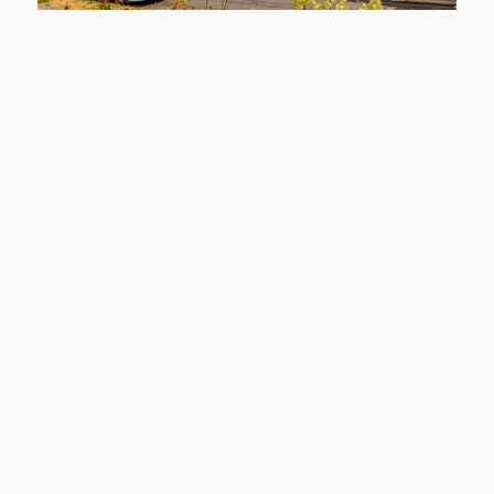
06449 Aschersleben
Mehr Raum. Mehr Möglichkeiten. Mehr Zuhause.
Haus zu kaufen
Wohnfläche: ca. 250 m²
Grundstück: ca. 1078 m²
Zimmer: 9
ID: SI-1094
Kaufpreis: 149.000 €
Mehr erfahren