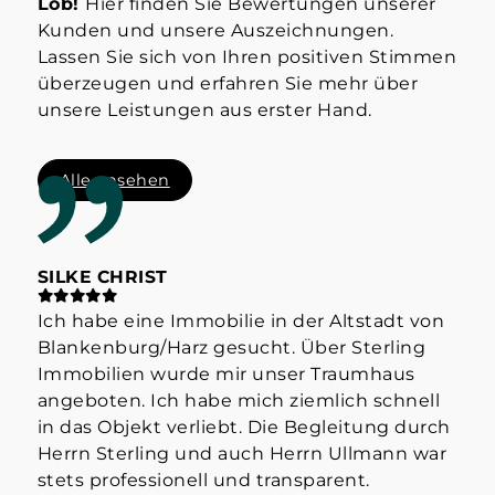
Lob!
Hier finden Sie Bewertungen unserer
Kunden und unsere Auszeichnungen.
Lassen Sie sich von Ihren positiven Stimmen
überzeugen und erfahren Sie mehr über
unsere Leistungen aus erster Hand.
Alle ansehen
SILKE CHRIST
ST
Ich habe eine Immobilie in der Altstadt von
Hab
Blankenburg/Harz gesucht. Über Sterling
Her
Immobilien wurde mir unser Traumhaus
der
angeboten. Ich habe mich ziemlich schnell
info
in das Objekt verliebt. Die Begleitung durch
Mak
Herrn Sterling und auch Herrn Ullmann war
👍
stets professionell und transparent.