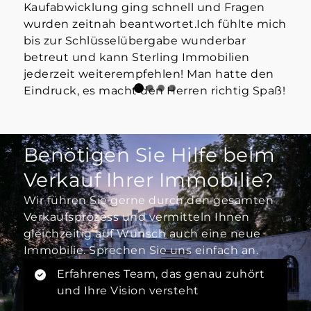
Kaufabwicklung ging schnell und Fragen
wurden zeitnah beantwortet.Ich fühlte mich
bis zur Schlüsselübergabe wunderbar
betreut und kann Sterling Immobilien
jederzeit weiterempfehlen! Man hatte den
Eindruck, es macht den Herren richtig Spaß!
Benötigen Sie Hilfe beim
Verkauf Ihrer Immobilie?
Wir führen Sie gerne durch den gesamten
Verkaufsprozess und vermitteln Ihnen
gleichzeitig auf Wunsch auch eine neue
Immobilie. Sprechen Sie uns einfach an.
Erfahrenes Team, das genau zuhört
und Ihre Vision versteht