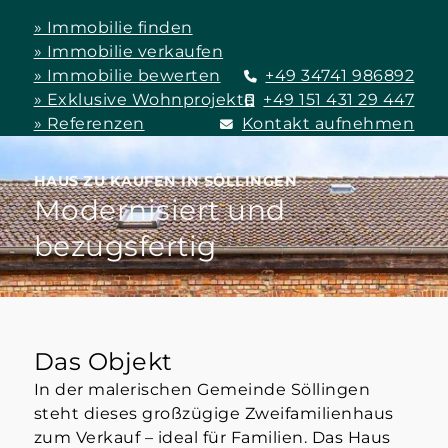
» Immobilie finden
» Immobilie verkaufen
» Immobilie bewerten
+49 34741 986892
» Exklusive Wohnprojekte
+49 151 431 29 447
» Referenzen
Kontakt aufnehmen
HAUS ZU KAUFEN IN SÖLLINGEN
Modernisiert und
bezugsfertig
Das Objekt
In der malerischen Gemeinde Söllingen
steht dieses großzügige Zweifamilienhaus
zum Verkauf – ideal für Familien. Das Haus