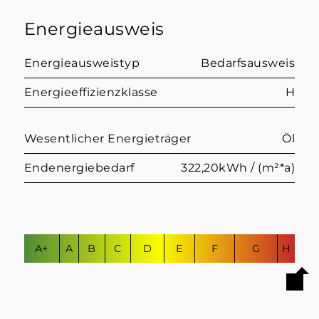
Energieausweis
Energieausweistyp
Bedarfsausweis
Energieeffizienzklasse
H
Wesentlicher Energieträger
Öl
Endenergiebedarf
322,20kWh / (m²*a)
A+
A
B
C
D
E
F
G
H