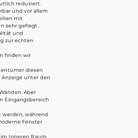
lich reduziert.
erbar und vor allem
ilien mit
n sehr gefragt.
alität und
ng zur echten
 finden wir
igentümer diesen
r Anzeige unter den
 Wänden. Aber
 im Eingangsbereich
t werden, während
 moderne Fenster
d im Inneren Raum