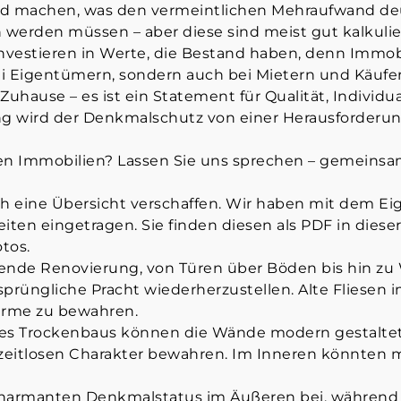
d machen, was den vermeintlichen Mehraufwand deut
n werden müssen – aber diese sind meist gut kalkuli
e investieren in Werte, die Bestand haben, denn Immob
ei Eigentümern, sondern auch bei Mietern und Käufer
Zuhause – es ist ein Statement für Qualität, Individu
ung wird der Denkmalschutz von einer Herausforderu
n Immobilien? Lassen Sie uns sprechen – gemeinsam
ich eine Übersicht verschaffen. Wir haben mit dem E
iten eingetragen. Sie finden diesen als PDF in diese
tos.
ende Renovierung, von Türen über Böden bis hin zu
ursprüngliche Pracht wiederherzustellen. Alte Fliesen
arme zu bewahren.
nes Trockenbaus können die Wände modern gestalte
 zeitlosen Charakter bewahren. Im Inneren könnten
charmanten Denkmalstatus im Äußeren bei, währen