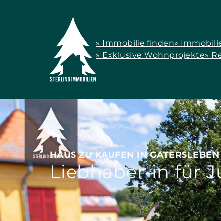
» Immobilie finden
» Immobili
» Exklusive Wohnprojekte
» R
HAUS ZU KAUFEN IN GATERSLEBEN
Liebhaber-in für 