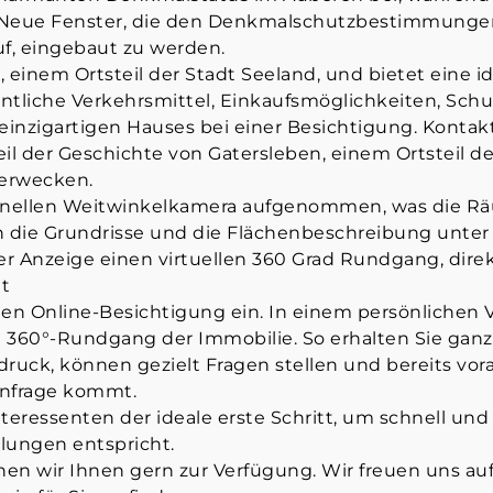
. Neue Fenster, die den Denkmalschutzbestimmunge
uf, eingebaut zu werden.
 einem Ortsteil der Stadt Seeland, und bietet eine id
tliche Verkehrsmittel, Einkaufsmöglichkeiten, Sch
inzigartigen Hauses bei einer Besichtigung. Kontakt
il der Geschichte von Gatersleben, einem Ortsteil de
 erwecken.
ionellen Weitwinkelkamera aufgenommen, was die R
uch die Grundrisse und die Flächenbeschreibung un
der Anzeige einen virtuellen 360 Grad Rundgang, dir
et
chen Online-Besichtigung ein. In einem persönlichen
len 360°-Rundgang der Immobilie. So erhalten Sie ga
druck, können gezielt Fragen stellen und bereits vor
infrage kommt.
nteressenten der ideale erste Schritt, um schnell und 
llungen entspricht.
en wir Ihnen gern zur Verfügung. Wir freuen uns auf