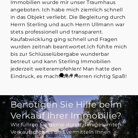
Immobilien wurde mir unser Traumhaus
der
angeboten. Ich habe mich ziemlich schnell
info
in das Objekt verliebt. Die Begleitung durch
Mak
Herrn Sterling und auch Herrn Ullmann war
👍
stets professionell und transparent.
Kaufabwicklung ging schnell und Fragen
wurden zeitnah beantwortet.Ich fühlte mich
bis zur Schlüsselübergabe wunderbar
betreut und kann Sterling Immobilien
jederzeit weiterempfehlen! Man hatte den
Eindruck, es macht den Herren richtig Spaß!
Benötigen Sie Hilfe beim
Verkauf Ihrer Immobilie?
Wir führen Sie gerne durch den gesamten
Verkaufsprozess und vermitteln Ihnen