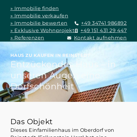
» Immobilie finden
» Immobilie verkaufen
» Immobilie bewerten
+49 34741 986892
» Exklusive Wohnprojekte
+49 151 431 29 447
» Referenzen
Kontakt aufnehmen
HAUS ZU KAUFEN IN REINSTEDT
Entzückendes Haus – in
unseren Augen eine
Dorfschönheit
Das Objekt
Dieses Einfamilienhaus im Oberdorf von