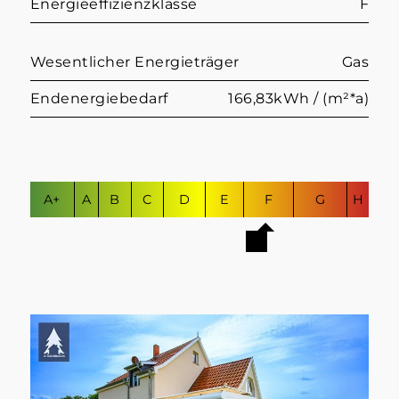
Energieeffizienzklasse
F
Wesentlicher Energieträger
Gas
Endenergiebedarf
166,83kWh / (m²*a)
A+
A
B
C
D
E
F
G
H