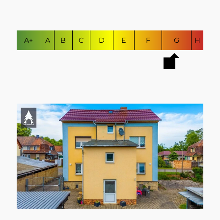
A+
A
B
C
D
E
F
G
H