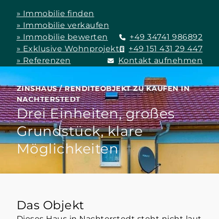
» Immobilie finden
» Immobilie verkaufen
» Immobilie bewerten
+49 34741 986892
» Exklusive Wohnprojekte
+49 151 431 29 447
» Referenzen
Kontakt aufnehmen
ZINSHAUS / RENDITEOBJEKT ZU KAUFEN IN
NACHTERSTEDT
Drei Einheiten, großes
Grundstück, klare
Möglichkeiten
Das Objekt
Dieses Haus in Nachterstedt steht nicht laut