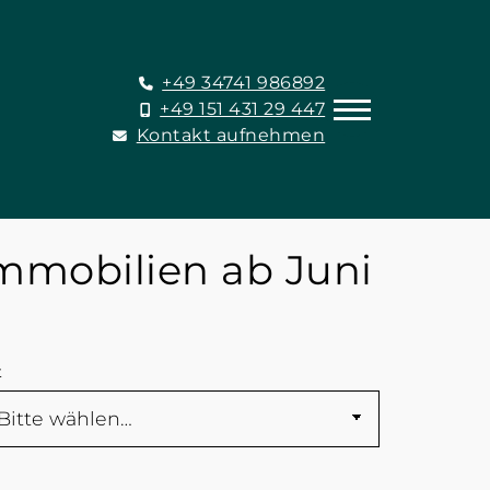
+49 34741 986892
+49 151 431 29 447
Kontakt aufnehmen
mmobilien ab Juni
t