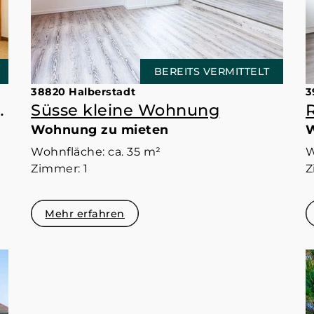
BEREITS VERMITTELT
38820 Halberstadt
3
n, was will man mehr?
Süsse kleine Wohnung
Wohnung zu mieten
W
Wohnfläche: ca. 35 m²
W
Zimmer: 1
Z
Mehr erfahren