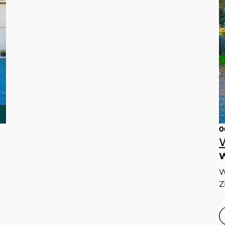
0
W
W
Z