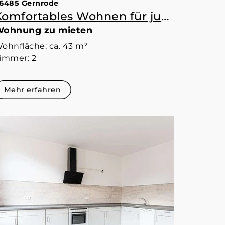
6485 Gernrode
Komfortables Wohnen für jung und alt, im Kern von Gernrode.
ohnung zu mieten
ohnfläche: ca. 43 m²
immer: 2
Mehr erfahren