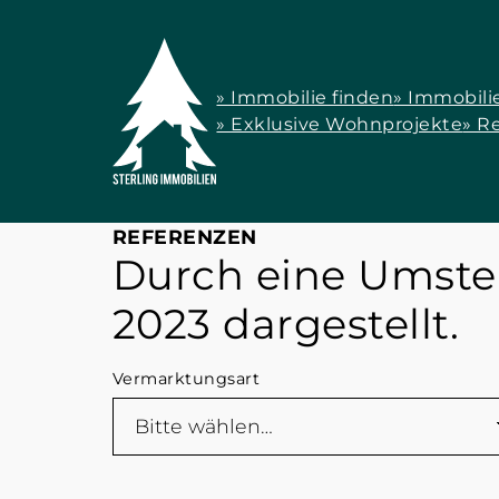
» Immobilie finden
» Immobili
» Exklusive Wohnprojekte
» R
REFERENZEN
Durch eine Umstel
2023 dargestellt.
Vermarktungsart