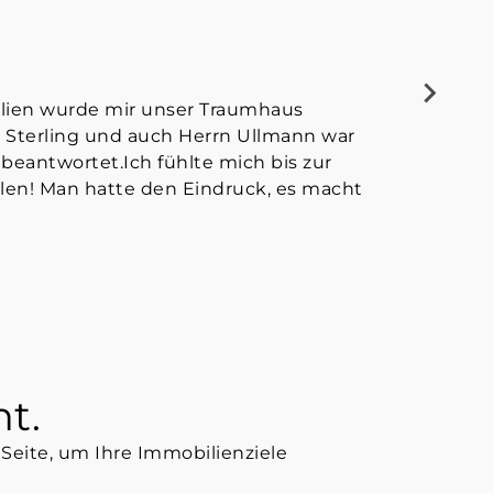
STEPHAN
ilien wurde mir unser Traumhaus
Habe heute 
n Sterling und auch Herrn Ullmann war
informativ 
beantwortet.Ich fühlte mich bis zur
len! Man hatte den Eindruck, es macht
t.
Seite, um Ihre Immobilienziele