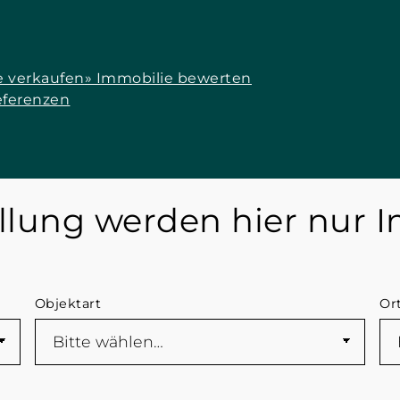
e verkaufen
» Immobilie bewerten
eferenzen
lung werden hier nur I
Objektart
Or