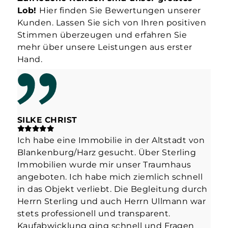
Lob!
Hier finden Sie Bewertungen unserer
Kunden. Lassen Sie sich von Ihren positiven
Stimmen überzeugen und erfahren Sie
mehr über unsere Leistungen aus erster
Hand.
Alle ansehen
SILKE CHRIST
ST
Ich habe eine Immobilie in der Altstadt von
Hab
Blankenburg/Harz gesucht. Über Sterling
Her
Immobilien wurde mir unser Traumhaus
der
angeboten. Ich habe mich ziemlich schnell
info
in das Objekt verliebt. Die Begleitung durch
Mak
Herrn Sterling und auch Herrn Ullmann war
👍
stets professionell und transparent.
Kaufabwicklung ging schnell und Fragen