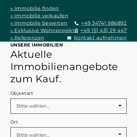
» Immobilie finden
» Immobilie verkaufen
» Immobilie bewerten
+49 34741 986892
» Exklusive Wohnprojekte
+49 151 431 29 447
» Referenzen
Kontakt aufnehmen
UNSERE IMMOBILIEN
Aktuelle
Immobilienangebote
zum Kauf.
Objektart
Ort