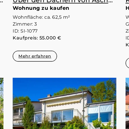
Neubausiedlung, direkt an der Bode
Über den Dächern von Aschersleben
Wohnung zu kaufen
H
Wohnfläche: ca. 62,5 m²
W
Zimmer: 3
G
ID: SI-1077
Z
Kaufpreis: 55.000 €
I
K
Mehr erfahren