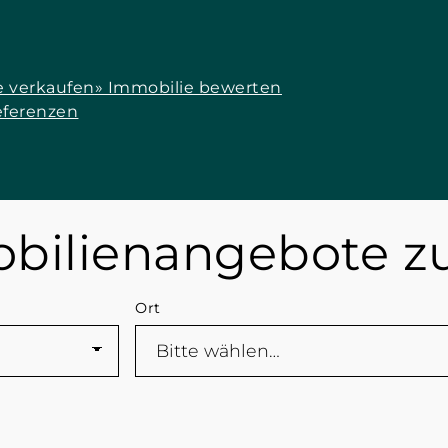
e verkaufen
» Immobilie bewerten
eferenzen
obilienangebote z
Ort