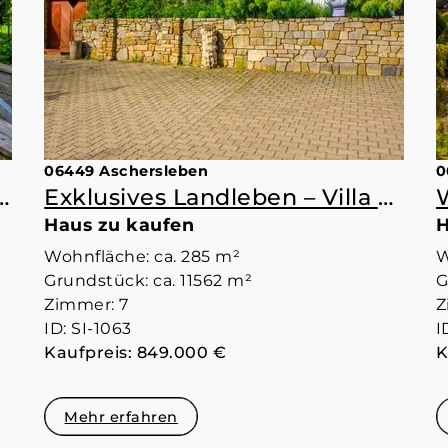
06449 Aschersleben
0
 Ein bisschen Bienensummen. Genau richtig.
Exklusives Landleben – Villa mit Park, Obstplantage und Ranch-Gefühl
Haus zu kaufen
H
Wohnfläche: ca. 285 m²
W
Grundstück: ca. 11562 m²
G
Zimmer: 7
Z
ID: SI-1063
I
Kaufpreis: 849.000 €
K
Mehr erfahren