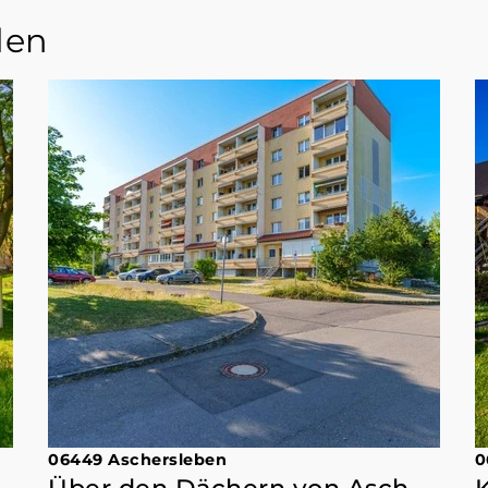
den
06449 Aschersleben
0