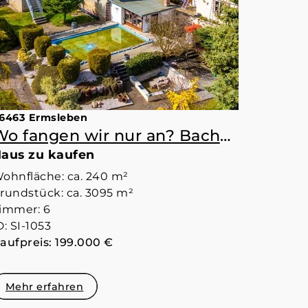
6463 Ermsleben
Wo fangen wir nur an? Bach? Pool? Mehrere Werkstätte und Garagen? Wohnen auf 2 Ebenen? Harzig?
aus zu kaufen
ohnfläche: ca. 240 m²
rundstück: ca. 3095 m²
immer: 6
D: SI-1053
aufpreis: 199.000 €
Mehr erfahren