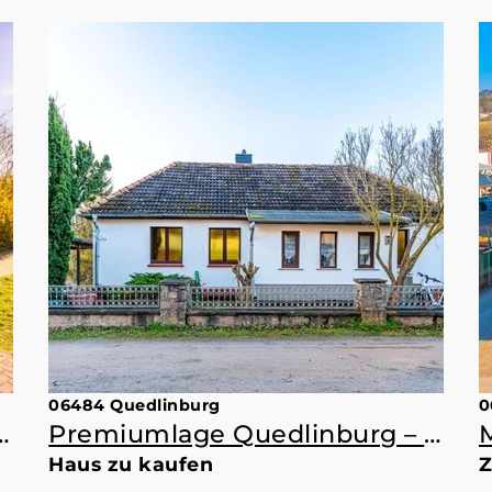
06484 Quedlinburg
0
und hinten mit Ansage.
Premiumlage Quedlinburg – Ihr Rückzugsort mit Weite und Grünblick
Haus zu kaufen
Z