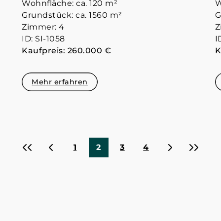
Wohnfläche: ca. 120 m²
W
Grundstück: ca. 1560 m²
G
Zimmer: 4
Z
ID: SI-1058
I
Kaufpreis: 260.000 €
K
Mehr erfahren
«
‹
›
»
1
2
3
4